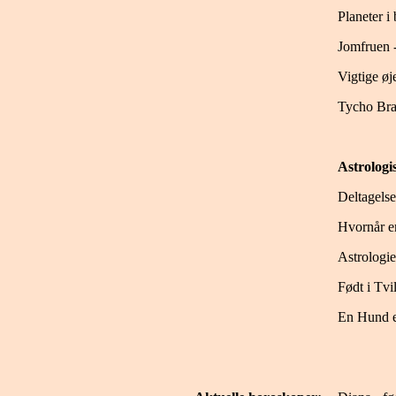
Planeter i
Jomfruen -
Vigtige øj
Tycho Brah
Astrolog
Deltagelse
Hvornår e
Astrologi
Født i Tvi
En Hund e