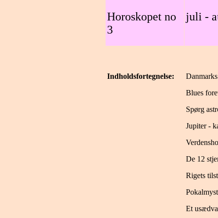
Horoskopet no
juli - 
3
Indholdsfortegnelse:
Danmarks n
Blues fore
Spørg ast
Jupiter - 
Verdenshor
De 12 stje
Rigets tils
Pokalmyste
Et usædva