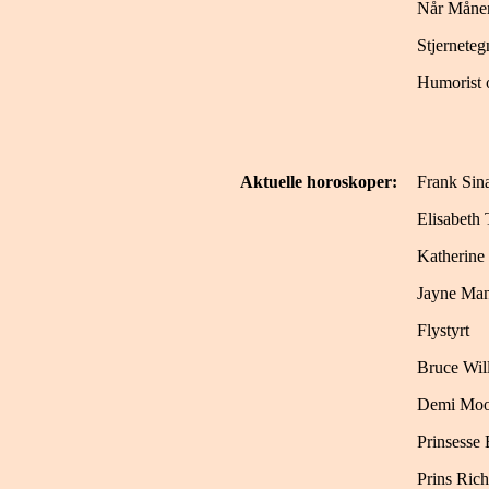
Når Månen
Stjerneteg
Humorist 
Aktuelle horoskoper:
Frank Sina
Elisabeth 
Katherine
Jayne Man
Flystyrt
Bruce Will
Demi Moo
Prinsesse
Prins Ric