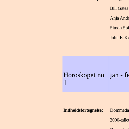
Bill Gates
Anja Ande
Simon Spi
John F. Ke
Horoskopet no
jan - f
1
Indholdsfortegnelse:
Dommeda
2000-talle