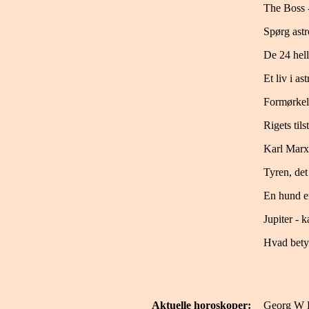
The Boss 
Spørg ast
De 24 hell
Et liv i a
Formørkel
Rigets tils
Karl Marx 
Tyren, det
En hund ef
Jupiter - 
Hvad bety
Aktuelle horoskoper:
Georg W 