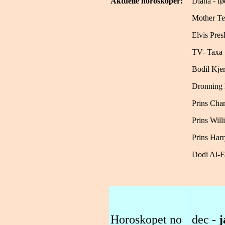
Aktuelle horoskoper:
Diana - f
Mother Te
Elvis Pres
TV- Taxa
Bodil Kje
Dronning E
Prins Char
Prins Will
Prins Har
Dodi Al-F
Horoskopet no
dec -
j