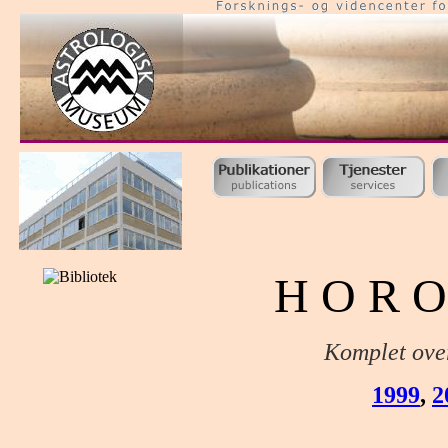
H O R O
Komplet over
1999
,
2