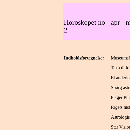
Horoskopet no
apr - 
2
Indholdsfortegnelse:
Museumsfo
Taxa til fo
Et anderle
Spørg ast
Plager Pl
Rigets til
Astrologis
Star Visio