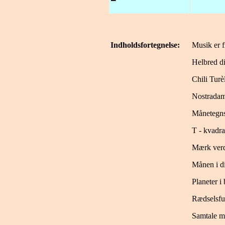
Indholdsfortegnelse:
Musik er f
Helbred d
Chili Turèl
Nostrada
Månetegns
T - kvadra
Mærk verd
Månen i di
Planeter i
Rædselsful
Samtale m