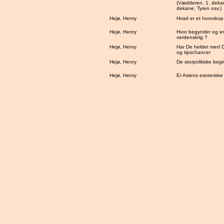
(Vædderen, 1. dekan
dekane, Tyren osv.)
Hejø, Henry
Hvad er et horoskop
Hejø, Henry
Hvor begynder og en
verdenskrig ?
Hejø, Henry
Har De heldet med De
og tipschancer
Hejø, Henry
De storpolitiske beg
Hejø, Henry
Er Asiens esoteriske 