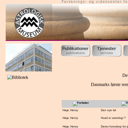
De
Danmarks første rent
Hejø, Henry
Den nye tid
Hejø, Henry
Hvad er astrologi ?
Hejø, Henry
Deres horoskop for j